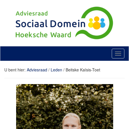
Doorgaan
naar
artikel
T
o
g
U bent hier:
Adviesraad
/
Leden
/
Beitske Kaïsis-Toet
g
l
e
n
a
v
i
g
a
t