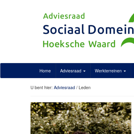
Doorgaan
naar
artikel
Home
Adviesraad
Werkterreinen
U bent hier:
Adviesraad
/
Leden