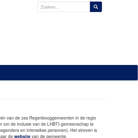
Z
o
e
k
e
n
n
a
a
r
:
 één van de zes Regenbooggemeenten in de regio
in om de inclusie van de LHBTI-gemeenschap te
nsgenders en intersekse personen). Het streven is
 naar de
website
van de gemeente.