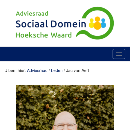
Doorgaan
naar
artikel
T
o
g
U bent hier:
Adviesraad
/
Leden
/
Jac van Aert
g
l
e
n
a
v
i
g
a
t