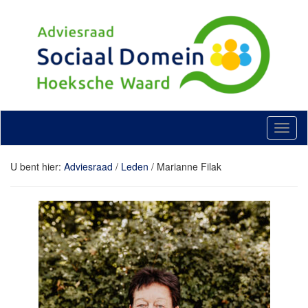
Doorgaan
naar
artikel
T
o
g
U bent hier:
Adviesraad
/
Leden
/
Marianne Filak
g
l
e
n
a
v
i
g
a
t